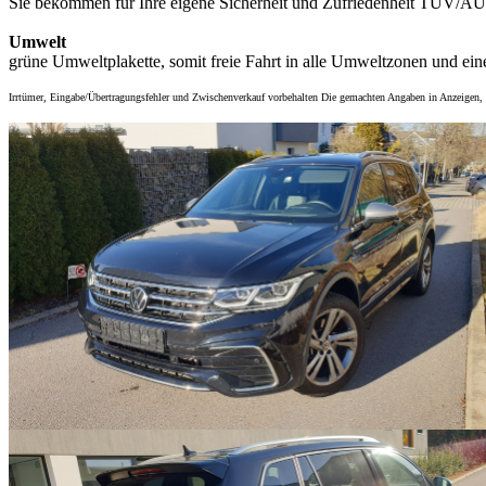
Sie bekommen für Ihre eigene Sicherheit und Zufriedenheit TÜV/AU
Umwelt
grüne Umweltplakette, somit freie Fahrt in alle Umweltzonen und ein
Irrtümer, Eingabe/Übertragungsfehler und Zwischenverkauf vorbehalten Die gemachten Angaben in Anzeigen, In