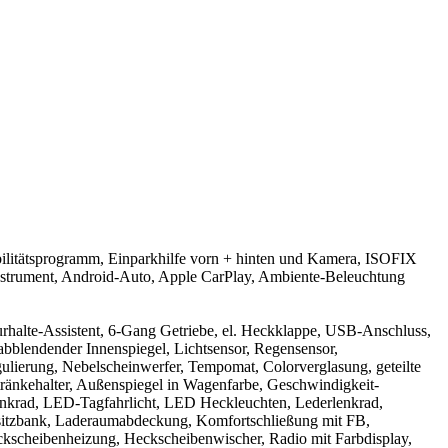
bilitätsprogramm, Einparkhilfe vorn + hinten und Kamera, ISOFIX
iinstrument, Android-Auto, Apple CarPlay, Ambiente-Beleuchtung
purhalte-Assistent, 6-Gang Getriebe, el. Heckklappe, USB-Anschluss,
abblendender Innenspiegel, Lichtsensor, Regensensor,
gulierung, Nebelscheinwerfer, Tempomat, Colorverglasung, geteilte
ränkehalter, Außenspiegel in Wagenfarbe, Geschwindigkeit-
 Lenkrad, LED-Tagfahrlicht, LED Heckleuchten, Lederlenkrad,
cksitzbank, Laderaumabdeckung, Komfortschließung mit FB,
ckscheibenheizung, Heckscheibenwischer, Radio mit Farbdisplay,