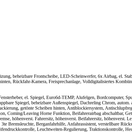
izung, beheizbare Frontscheibe, LED-Scheinwerfer, 6x Airbag, el. Sta
hinten, Rückfahr-Kamera, Freisprechanlage, Volldigitalisiertes Komb
. Fensterheber, el. Spiegel, Euro6d-TEMP, Alufelgen, Bordcomputer, S
lappbare Spiegel, beheizbare Außenspiegel, Dachreling Chrom, autom. 
lackierung, getönte Scheiben hinten, Antiblockiersystem, Antischlupfre
on, Coming/Leaving Horne Funktion, Beifahrerairbag abschaltbar, Get
emse, höhenverst. Fahrersitz, höhenverst. Beifahrersitz, höhenverst.
3te Bremsleuchte, Berganfahrhilfe, Anfahrassistent, verstellbare Rü
fendruckkontrolle, Leuchtweiten-Regulierung, Traktionskontrolle, He