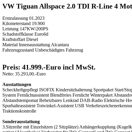
VW Tiguan Allspace 2.0 TDI R-Line 4 M
Erstzulassung 01.2023
Kilometerstand 19.900
Leistung 147KW/200PS
Schadstoffklasse Euro6d
Kraftstoffart Diesel
Material Innenausstattung Alcantara
Fahrzeugzustand Unbeschädigtes Fahrzeug
Preis: 41.999.-Euro incl MwSt.
Netto: 35.293,00.-Euro
Ausstattungen
Scheckheftgepflegt ISOFIX Kindersitzhalterung Sportpaket Start/Stop
System Fernlichtassistent Blendfreies Fernlicht Winterpaket Absta
Abstandstempomat Beheizbares Lenkrad DAB-Radio Elektrische Heck
Spurhalteassistent Totwinkel-Assistent USB Verkehrszeichenerkennun
Traktionskontrolle
Sonderausstattung
3.Sitzreihe mit Einzelsitzen (2 Sitzplätze) Anhängerkupplung (Kug