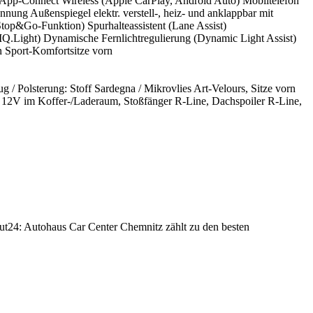
kl. App-Connect Wireless (Apple CarPlay, Android Auto) Mobiltelefon
ung Außenspiegel elektr. verstell-, heiz- und anklappbar mit
top&Go-Funktion) Spurhalteassistent (Lane Assist)
IQ.Light) Dynamische Fernlichtregulierung (Dynamic Light Assist)
n Sport-Komfortsitze vorn
ug / Polsterung: Stoff Sardegna / Mikrovlies Art-Velours, Sitze vorn
se 12V im Koffer-/Laderaum, Stoßfänger R-Line, Dachspoiler R-Line,
ut24: Autohaus Car Center Chemnitz zählt zu den besten