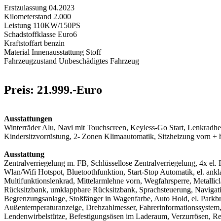
Erstzulassung 04.2023
Kilometerstand 2.000
Leistung 110KW/150PS
Schadstoffklasse Euro6
Kraftstoffart benzin
Material Innenausstattung Stoff
Fahrzeugzustand Unbeschädigtes Fahrzeug
Preis: 21.999.-Euro
Ausstattungen
Winterräder Alu, Navi mit Touchscreen, Keyless-Go Start, Lenkradhe
Kindersitzvorrüstung, 2- Zonen Klimaautomatik, Sitzheizung vorn + 
Ausstattung
Zentralverriegelung m. FB, Schlüssellose Zentralverriegelung, 4x el
Wlan/Wifi Hotspot, Bluetoothfunktion, Start-Stop Automatik, el. ank
Multifunktionslenkrad, Mittelarmlehne vorn, Wegfahrsperre, Metallic
Rücksitzbank, umklappbare Rücksitzbank, Sprachsteuerung, Navigati
Begrenzungsanlage, Stoßfänger in Wagenfarbe, Auto Hold, el. Parkbr
Außentemperaturanzeige, Drehzahlmesser, Fahrerinformationssystem, 
Lendenwirbelstütze, Befestigungsösen im Laderaum, Verzurrösen, Rei