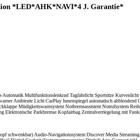
otion *LED*AHK*NAVI*4 J. Garantie*
-Automatik Multifunktionslenkrad Tagfahrlicht Sportsitze Kurvenlicht
ndswarner Ambiente Licht CarPlay Innenspiegel automatisch abblendend
klappe Müdigkeitswarnsystem Notbremsassistent Notrufsystem Reife
g Elektronische Parkbremse Kopfairbag Zentralverriegelung mit Funkf
elkopf schwenkbar) Audio-Navigationssystem Discover Media Streaming