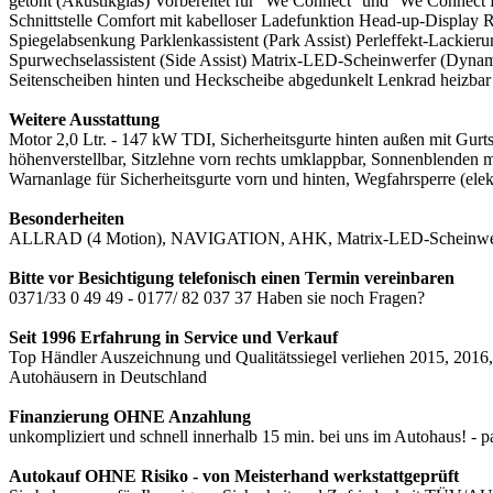
getönt (Akustikglas) Vorbereitet für ''We Connect'' und ''We Connec
Schnittstelle Comfort mit kabelloser Ladefunktion Head-up-Display 
Spiegelabsenkung Parklenkassistent (Park Assist) Perleffekt-Lackie
Spurwechselassistent (Side Assist) Matrix-LED-Scheinwerfer (Dynam
Seitenscheiben hinten und Heckscheibe abgedunkelt Lenkrad heizbar 
Weitere Ausstattung
Motor 2,0 Ltr. - 147 kW TDI, Sicherheitsgurte hinten außen mit Gurtstr
höhenverstellbar, Sitzlehne vorn rechts umklappbar, Sonnenblenden m
Warnanlage für Sicherheitsgurte vorn und hinten, Wegfahrsperre (ele
Besonderheiten
ALLRAD (4 Motion), NAVIGATION, AHK, Matrix-LED-Scheinwerfer 
Bitte vor Besichtigung telefonisch einen Termin vereinbaren
0371/33 0 49 49 - 0177/ 82 037 37 Haben sie noch Fragen?
Seit 1996 Erfahrung in Service und Verkauf
Top Händler Auszeichnung und Qualitätssiegel verliehen 2015, 2016,
Autohäusern in Deutschland
Finanzierung OHNE Anzahlung
unkompliziert und schnell innerhalb 15 min. bei uns im Autohaus! - p
Autokauf OHNE Risiko - von Meisterhand werkstattgeprüft