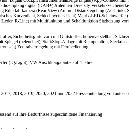
t Plus'' Digital Cockpit (Instrumentenanzeige Digital) App-Connect in
Radioempfang digital (DAB+) Antennen-Diversity Verkehrszeichenerkenn
rung Rückfahrkamera (Rear View) Autom. Distanzregelung (ACC inkl. S
isches Kurvenlicht, Schlechtwetter-Licht) Matrix-LED-Scheinwerfer (
(Leder, R-Line) mit Multifunktion und Schaltfunktion Sitzheizung vor
affer, Sicherheitsgurte vorn mit Gurtstraffer, höhenverstellbar, Sitzbez
it Spiegel (beleuchtet), Start/Stop-Anlage mit Rekuperation, Steckdo
ktronisch) Zentralverriegelung mit Fernbedienung
(IQ.Light), VW Anschlussgarantie auf 4 Jahre
 2017, 2018, 2019, 2020, 2021 und 2022 Pressemitteilung von autosco
assend auf Ihre Bedürfnisse zugeschnittene Finanzierung